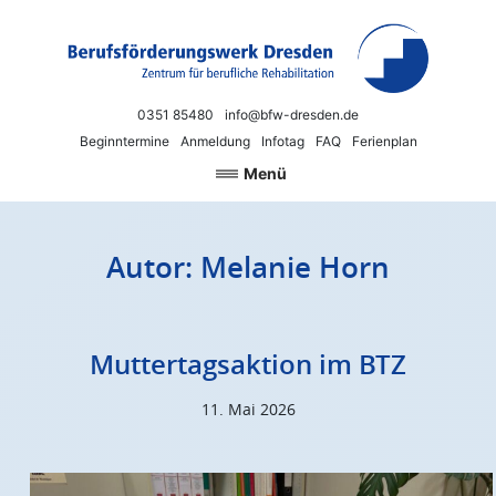
Zum Inhalt springen
Berufsförderungswerk Dresden
Neue Chancen für Beruf und Arbeit
0351 85480
info@bfw-dresden.de
Beginntermine
Anmeldung
Infotag
FAQ
Ferienplan
Menü
Autor:
Melanie Horn
Muttertagsaktion im BTZ
11. Mai 2026