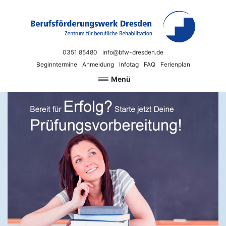
Zum Inhalt springen
Berufsförderungswerk Dresden
Neue Chancen für Beruf und Arbeit
0351 85480
info@bfw-dresden.de
Beginntermine
Anmeldung
Infotag
FAQ
Ferienplan
Menü