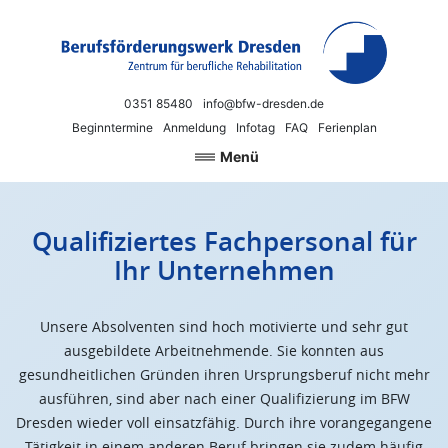
Zum Inhalt springen
Berufsförderungswerk Dresden
Neue Chancen für Beruf und Arbeit
0351 85480
info@bfw-dresden.de
Beginntermine
Anmeldung
Infotag
FAQ
Ferienplan
Menü
Qualifiziertes Fachpersonal für
Ihr Unternehmen
Unsere Absolventen sind hoch motivierte und sehr gut
ausgebildete Arbeitnehmende. Sie konnten aus
gesundheitlichen Gründen ihren Ursprungsberuf nicht mehr
ausführen, sind aber nach einer Qualifizierung im BFW
Dresden wieder voll einsatzfähig. Durch ihre vorangegangene
Tätigkeit in einem anderen Beruf bringen sie zudem häufig