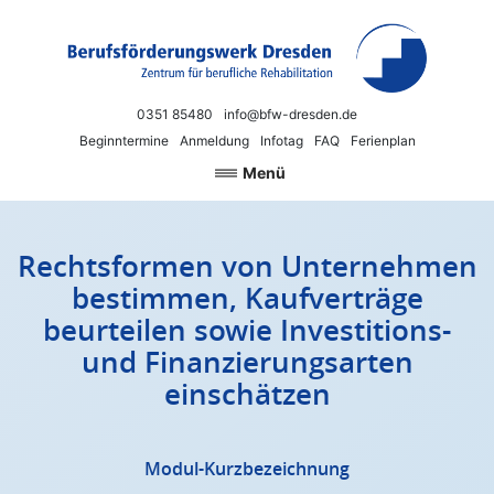
Zum Inhalt springen
Berufsförderungswerk Dresden
Neue Chancen für Beruf und Arbeit
0351 85480
info@bfw-dresden.de
Beginntermine
Anmeldung
Infotag
FAQ
Ferienplan
Menü
Rechtsformen von Unternehmen
bestimmen, Kaufverträge
beurteilen sowie Investitions-
und Finanzierungsarten
einschätzen
Modul-Kurzbezeichnung