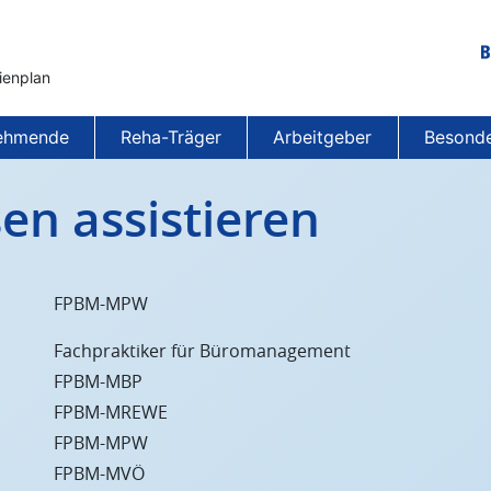
ienplan
Be
Ne
nehmende
Reha-Träger
Arbeitgeber
Besonde
en assistieren
FPBM-MPW
Fachpraktiker für Büromanagement
FPBM-MBP
FPBM-MREWE
FPBM-MPW
FPBM-MVÖ