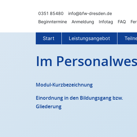
Zum Inhalt springen
0351 85480
info@bfw-dresden.de
Beginntermine
Anmeldung
Infotag
FAQ
Fer
Start
Leistungsangebot
Teil
Im Personalwes
Modul-Kurzbezeichnung
Einordnung in den Bildungsgang bzw.
Gliederung