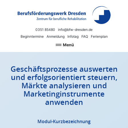
Zum Inhalt springen
Berufsförderungswerk Dresden
Neue Chancen für Beruf und Arbeit
0351 85480
info@bfw-dresden.de
Beginntermine
Anmeldung
Infotag
FAQ
Ferienplan
Menü
Geschäftsprozesse auswerten
und erfolgsorientiert steuern,
Märkte analysieren und
Marketinginstrumente
anwenden
Modul-Kurzbezeichnung