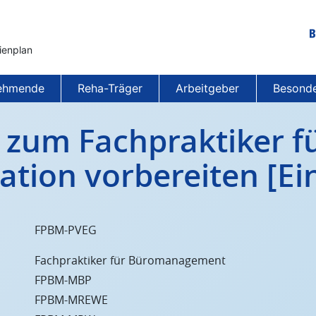
ienplan
Be
Ne
nehmende
Reha-Träger
Arbeitgeber
Besonde
 zum Fachpraktiker f
ion vorbereiten [Ein
FPBM-PVEG
Fachpraktiker für Büromanagement
FPBM-MBP
FPBM-MREWE