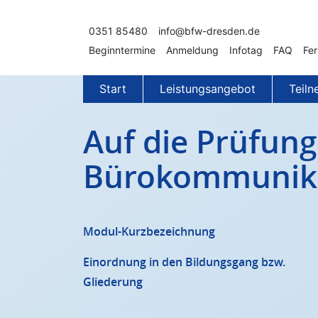
Zum Inhalt springen
0351 85480
info@bfw-dresden.de
Beginntermine
Anmeldung
Infotag
FAQ
Fer
Start
Leistungsangebot
Teil
Auf die Prüfung
Bürokommunikat
Modul-Kurzbezeichnung
Einordnung in den Bildungsgang bzw.
Gliederung