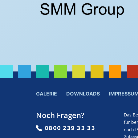
GALERIE
DOWNLOADS
IMPRESSU
Noch Fragen?
Das Be
für ber
0800 239 33 33
nach I
Zulass