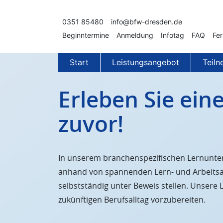
Zum Inhalt springen
0351 85480
info@bfw-dresden.de
Beginntermine
Anmeldung
Infotag
FAQ
Fer
Start
Leistungsangebot
Teil
Erleben Sie ein
zuvor!
In unserem branchenspezifischen Lernunter
anhand von spannenden Lern- und Arbeitsa
selbstständig unter Beweis stellen. Unsere
zukünftigen Berufsalltag vorzubereiten.