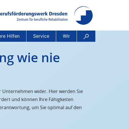
rufsförderungswerk Dresden
ue Chancen für Beruf und Arbeit
Suche
re Hilfen
Service
Wir
ng wie nie
r Unternehmen wider. Hier werden Sie
dert und können Ihre Fähigkeiten
Verantwortung, um Sie optimal auf den