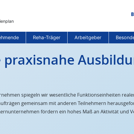
ienplan
Be
Ne
nehmende
Reha-Träger
Arbeitgeber
Besonde
e praxisnahe Ausbildu
nehmen spiegeln wir wesentliche Funktionseinheiten reale
ufträgen gemeinsam mit anderen Teilnehmern herausgefor
 Lernunternehmen fördern ein hohes Maß an Aktivität und 