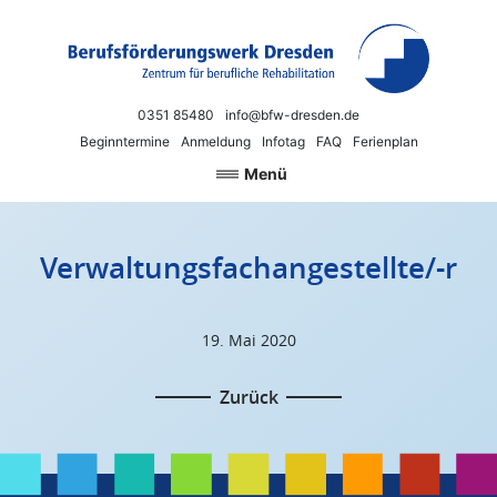
Zum Inhalt springen
Berufsförderungswerk Dresden
Neue Chancen für Beruf und Arbeit
0351 85480
info@bfw-dresden.de
Beginntermine
Anmeldung
Infotag
FAQ
Ferienplan
Menü
Verwaltungsfachangestellte/-r
19. Mai 2020
Zurück