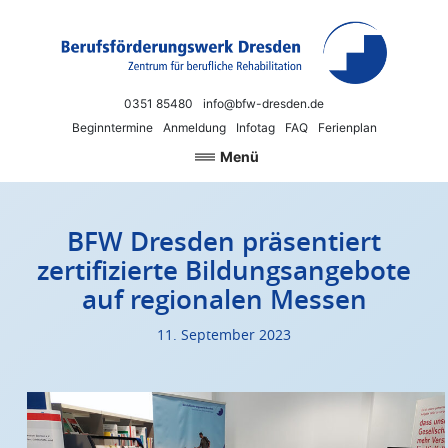
Zum Inhalt springen
Berufsförderungswerk Dresden
Neue Chancen für Beruf und Arbeit
0351 85480
info@bfw-dresden.de
Beginntermine
Anmeldung
Infotag
FAQ
Ferienplan
Menü
BFW Dresden präsentiert
zertifizierte Bildungsangebote
auf regionalen Messen
11. September 2023